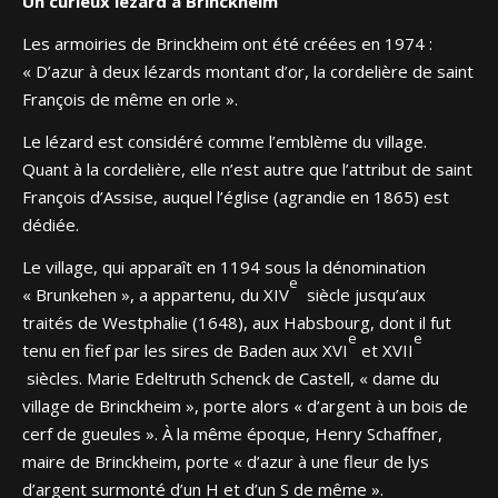
Un curieux lézard à Brinckheim
Les armoiries de Brinckheim ont été créées en 1974 :
« D’azur à deux lézards montant d’or, la cordelière de saint
François de même en orle ».
Le lézard est considéré comme l’emblème du village.
Quant à la cordelière, elle n’est autre que l’attribut de saint
François d’Assise, auquel l’église (agrandie en 1865) est
dédiée.
Le village, qui apparaît en 1194 sous la dénomination
e
« Brunkehen », a appartenu, du XIV
siècle jusqu’aux
traités de Westphalie (1648), aux Habsbourg, dont il fut
e
e
tenu en fief par les sires de Baden aux XVI
et XVII
siècles. Marie Edeltruth Schenck de Castell, « dame du
village de Brinckheim », porte alors « d’argent à un bois de
cerf de gueules ». À la même époque, Henry Schaffner,
maire de Brinckheim, porte « d’azur à une fleur de lys
d’argent surmonté d’un H et d’un S de même ».